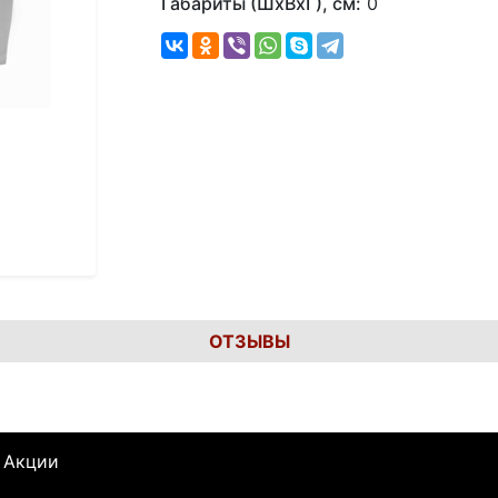
Габариты (ШхВхГ), см:
0
ОТЗЫВЫ
Акции