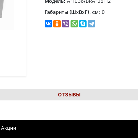
Модель:
А-1036/BRA-05112
Габариты (ШхВхГ), см:
0
ОТЗЫВЫ
Акции