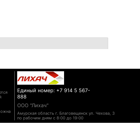
Единый номер: +7 914 5 567-
ются
888
й
ООО "Лихач"
можна
Амурская область г. Благовещенск ул. Чехова, 3
по рабочим дням с 8:00 до 19:00