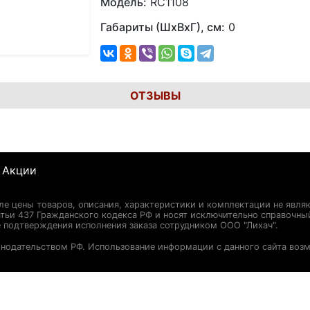
Модель:
RC1108
Габариты (ШхВхГ), см:
0
ОТЗЫВЫ
Акции
сле цены товаров, описания, характеристики и комплектации не явля
ьи 437 Гражданского кодекса РФ и носят исключительно справочны
 подтверждения исполнения заказа сотрудником ООО "Лихач".
онодательством РФ. Использование информации с данного сайта воз