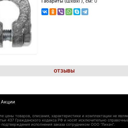
Габариты (ШхВхГ), см:
0
ОТЗЫВЫ
Акции
сле цены товаров, описания, характеристики и комплектации не явля
ьи 437 Гражданского кодекса РФ и носят исключительно справочны
 подтверждения исполнения заказа сотрудником ООО "Лихач".