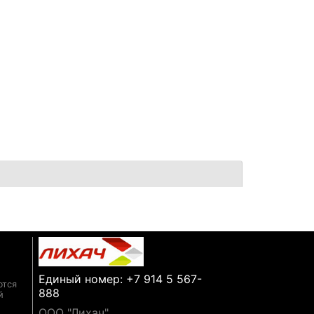
Единый номер: +7 914 5 567-
ются
888
й
ООО "Лихач"