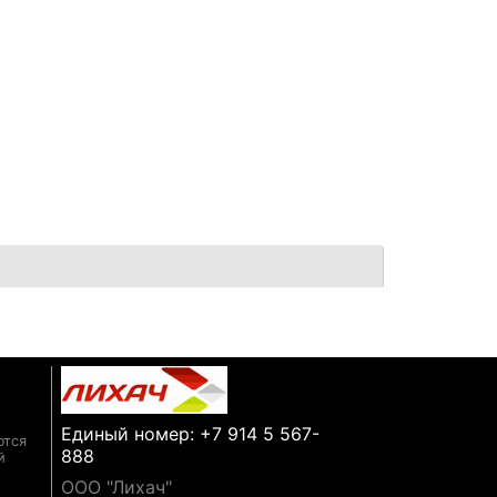
Единый номер: +7 914 5 567-
ются
888
й
ООО "Лихач"