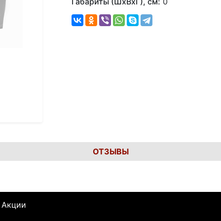
Габариты (ШхВхГ), см:
0
ОТЗЫВЫ
Акции