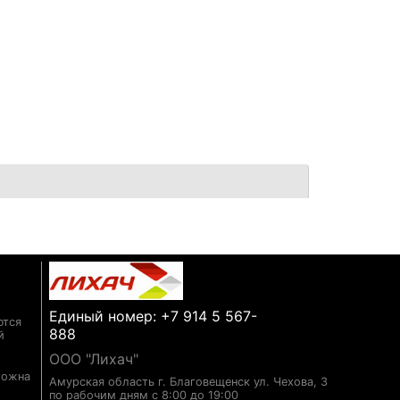
Единый номер: +7 914 5 567-
ются
888
й
ООО "Лихач"
можна
Амурская область г. Благовещенск ул. Чехова, 3
по рабочим дням с 8:00 до 19:00