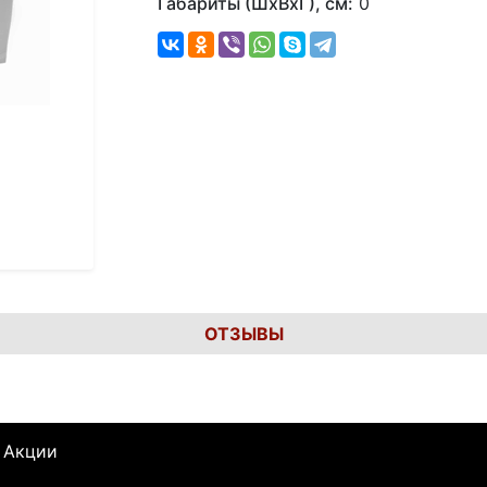
Габариты (ШхВхГ), см:
0
ОТЗЫВЫ
Акции