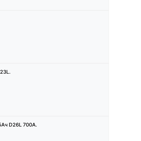
23L.
5Ач D26L 700А.