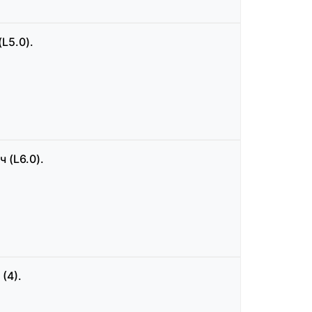
L5.0).
 (L6.0).
(4).