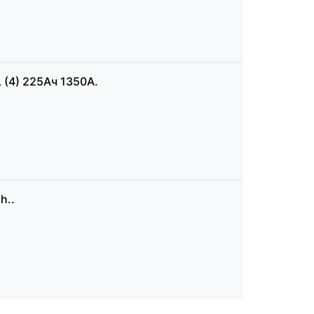
(4) 225Aч 1350А.
h..