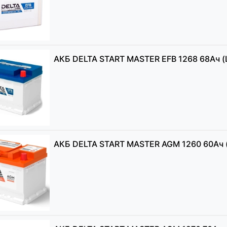
АКБ DELTA START MASTER EFB 1268 68Ач (L
АКБ DELTA START MASTER AGM 1260 60Ач (