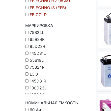
FB ECHNO HV (AGM)
FB ECHNO IS (EFB)
FB GOLD
МАРКИРОВКА
75B24L
65B24R
85D23R
145D31L
55B19L
75B24R
L3.0
145D31R
100D23L
125D26L
55B19R
НОМИНАЛЬНАЯ ЕМКОСТЬ
110D26R
60 Ач