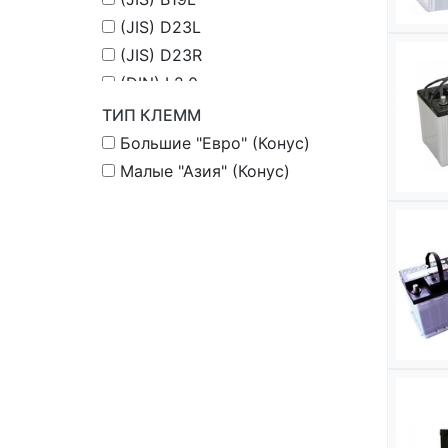
(JIS) D23L
(JIS) D23R
(DIN) L2.0
(DIN) L0.0
ТИП КЛЕММ
(DIN) L3.0
Большие "Евро" (Конус)
(DIN) L1.0
Малые "Азия" (Конус)
(JIS) B20R