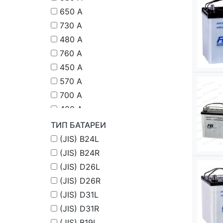
650 А
730 A
480 А
760 A
450 A
570 A
700 A
420 А
680 А
ТИП БАТАРЕИ
330 А
(JIS) B24L
800 А
(JIS) B24R
270 А
(JIS) D26L
(JIS) D26R
(JIS) D31L
(JIS) D31R
(JIS) B19L