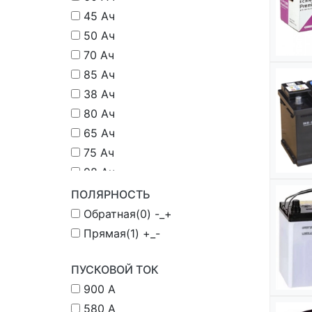
45 Ач
50 Ач
70 Ач
85 Ач
38 Ач
80 Ач
65 Ач
75 Ач
98 Ач
35Ач
ПОЛЯРНОСТЬ
51 Ач
Обратная(0) -_+
Прямая(1) +_-
ПУСКОВОЙ ТОК
900 А
580 А