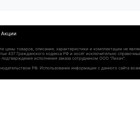
Акции
сле цены товаров, описания, характеристики и комплектации не явля
ьи 437 Гражданского кодекса РФ и носят исключительно справочны
 подтверждения исполнения заказа сотрудником ООО "Лихач".
онодательством РФ. Использование информации с данного сайта воз