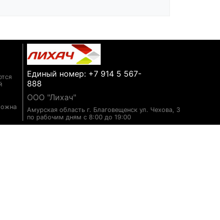
Единый номер: +7 914 5 567-
ются
888
й
ООО "Лихач"
можна
Амурская область г. Благовещенск ул. Чехова, 3
по рабочим дням с 8:00 до 19:00