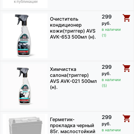
299
Очиститель
руб.
кондиционер
в наличии
кожи(триггер) AVS
(1)
AVK-653 500мл (н).
299
Химчистка
руб.
салона(триггер)
в наличии
AVS AVK-021 500мл
(5)
(н).
299
Герметик-
руб.
прокладка черный
в наличии
85г. маслостойкий