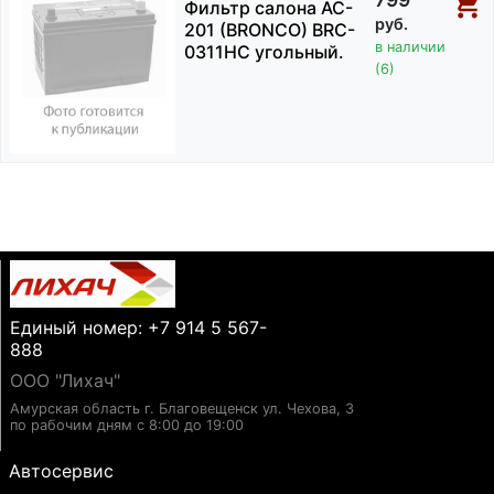
Фильтр салона AC-
руб.
201 (BRONCO) BRC-
в наличии
0311HC угольный.
(6)
Единый номер: +7 914 5 567-
888
ООО "Лихач"
Амурская область г. Благовещенск ул. Чехова, 3
по рабочим дням с 8:00 до 19:00
Автосервис