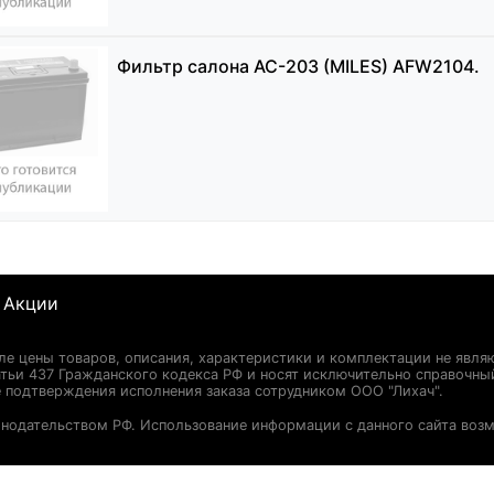
Фильтр салона AC-203 (MILES) AFW2104.
Акции
сле цены товаров, описания, характеристики и комплектации не явля
ьи 437 Гражданского кодекса РФ и носят исключительно справочны
 подтверждения исполнения заказа сотрудником ООО "Лихач".
онодательством РФ. Использование информации с данного сайта воз