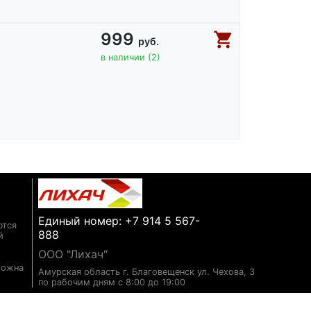
999
руб.
в наличии (2)
Единый номер: +7 914 5 567-
ются
888
й
ООО "Лихач"
можна
Амурская область г. Благовещенск ул. Чехова, 3
по рабочим дням с 8:00 до 19:00