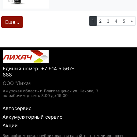
1
2
3
4
5
»
Еще...
Единый номер: +7 914 5 567-
888
ООО "Лихач"
Амурская область г. Благовещенск ул. Чехова, 3
по рабочим дням с 8:00 до 19:00
Автосервис
Аккумуляторный сервис
Акции
Вся информация, опубликованная на сайте, в том числе цены