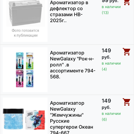
99
руб.
Ароматизатор в
в наличии
дефлектор со
(13)
стразами HB-
2025г..
149
Ароматизатор
руб.
NewGalaxy "Рок-н-
в наличии
ролл" .в
(4)
ассортименте 794-
568.
149
Ароматизатор
руб.
NewGalaxy
в наличии
"Жемчужины"
(6)
Русские
супергерои Океан
794-667.