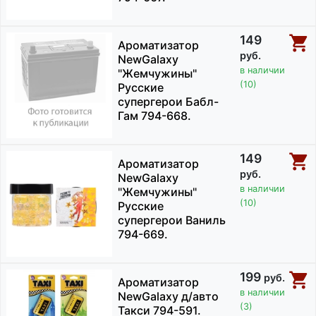
149
Ароматизатор
руб.
NewGalaxy
в наличии
"Жемчужины"
(10)
Русские
супергерои Бабл-
Гам 794-668.
149
Ароматизатор
руб.
NewGalaxy
в наличии
"Жемчужины"
(10)
Русские
супергерои Ваниль
794-669.
199
руб.
Ароматизатор
в наличии
NewGalaxy д/авто
(3)
Такси 794-591.