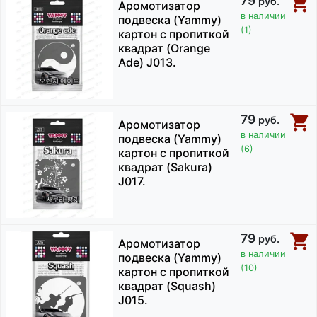
79
руб.
Аромотизатор
в наличии
подвеска (Yammy)
(1)
картон с пропиткой
квадрат (Orange
Ade) J013.
79
руб.
Аромотизатор
в наличии
подвеска (Yammy)
(6)
картон с пропиткой
квадрат (Sakura)
J017.
79
руб.
Аромотизатор
в наличии
подвеска (Yammy)
(10)
картон с пропиткой
квадрат (Squash)
J015.