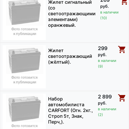
Жилет сигнальный
руб.
(со
в наличии
светоотражающими
(10)
элементами)
оранжевый.
299
Жилет
руб.
светоотражающий
в наличии
(жёлтый).
(9)
2 899
Набор
руб.
автомобилиста
в наличии
CARFORT (Огн. 2кг.,
(2)
Строп 5т, Знак,
Перч,).