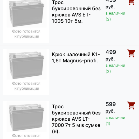
Трос
руб.
буксировочный без
в наличии
крюков AVS ET-
(3)
100S 10т 5м.
499
Крюк чалочный К1-
руб.
1,6т Magnus-priofi.
в наличии
(2)
599
Трос
руб.
буксировочный без
в наличии
крюков AVS LT-
(1)
7000 7т 5 м в сумке
(н).