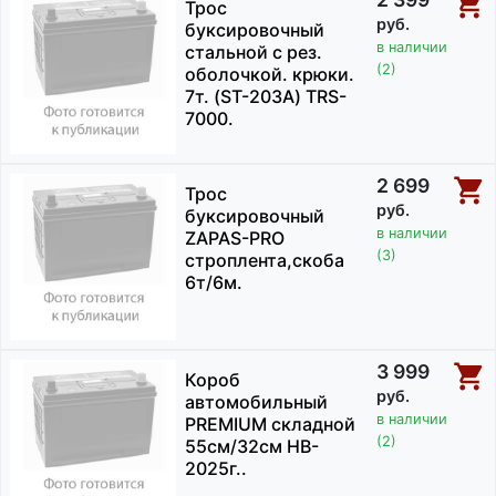
Трос
руб.
буксировочный
в наличии
стальной с рез.
(2)
оболочкой. крюки.
7т. (ST-203A) TRS-
7000.
2 699
Трос
руб.
буксировочный
в наличии
ZAPAS-PRO
(3)
строплента,скоба
6т/6м.
3 999
Короб
руб.
автомобильный
в наличии
PREMIUM складной
(2)
55см/32см HB-
2025г..