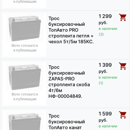
1 299
Трос
руб.
буксировочный
в наличии
ТопАвто PRO
(3)
cтроплента петля +
чехол 5т/5м 185КС.
1 399
Трос
руб.
буксировочный
в наличии
ZAPAS-PRO
(1)
строплента скоба
4т/6м
НФ-00004849.
1 599
Трос
руб.
буксировочный
в наличии
ТопАвто канат