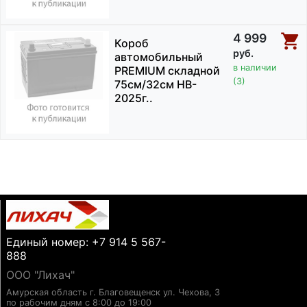
4 999
Короб
руб.
автомобильный
в наличии
PREMIUM складной
(3)
75см/32см HB-
2025г..
Единый номер: +7 914 5 567-
888
ООО "Лихач"
Амурская область г. Благовещенск ул. Чехова, 3
по рабочим дням с 8:00 до 19:00