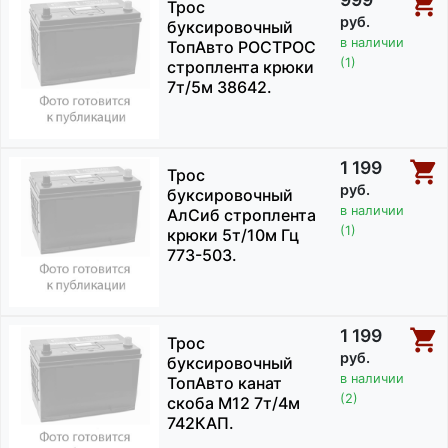
Трос
руб.
буксировочный
в наличии
ТопАвто РОСТРОС
(1)
строплента крюки
7т/5м 38642.
1 199
Трос
руб.
буксировочный
в наличии
АлСиб строплента
(1)
крюки 5т/10м Гц
773-503.
1 199
Трос
руб.
буксировочный
в наличии
ТопАвто канат
(2)
скоба М12 7т/4м
742КАП.