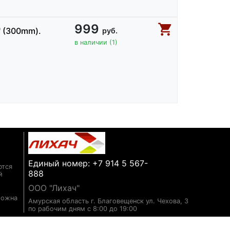
999
" (300mm).
руб.
в наличии (1)
Единый номер: +7 914 5 567-
ются
888
й
ООО "Лихач"
можна
Амурская область г. Благовещенск ул. Чехова, 3
по рабочим дням с 8:00 до 19:00