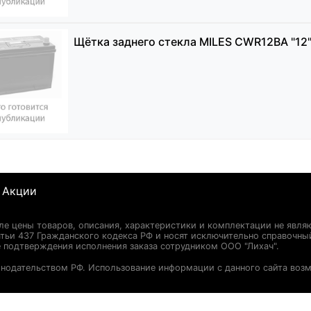
Щётка заднего стекла MILES CWR12BA "12
Акции
сле цены товаров, описания, характеристики и комплектации не явля
ьи 437 Гражданского кодекса РФ и носят исключительно справочны
 подтверждения исполнения заказа сотрудником ООО "Лихач".
онодательством РФ. Использование информации с данного сайта воз