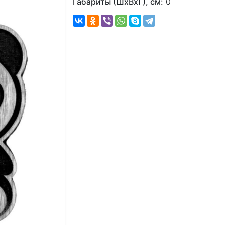
Габариты (ШхВхГ), см:
0