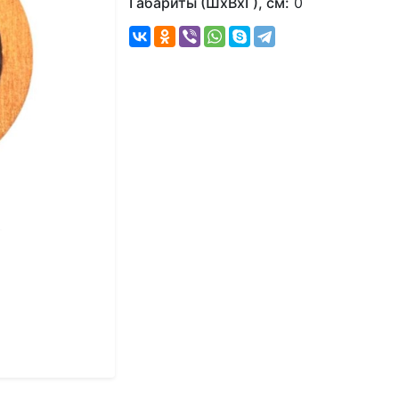
Габариты (ШхВхГ), см:
0